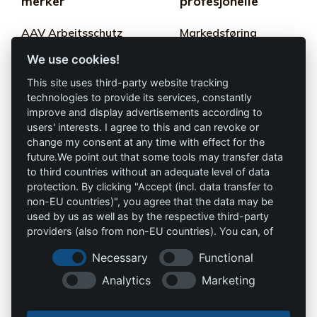
merker
profesjonelle
AAV Arbeitsschutz
Markedsføring
GmbH
We use cookies!
Vilkår og betingelser
Allprotec® Bare
This site uses third-party website tracking
Personvern
arbeid trygt
technologies to provide its services, constantly
improve and display advertisements according to
Avtrykk
users' interests. I agree to this and can revoke or
Omniprotect –
change my consent at any time with effect for the
Nettbutikk
future.We point out that some tools may transfer data
to third countries without an adequate level of data
Kontakt
protection. By clicking "Accept (incl. data transfer to
non-EU countries)", you agree that the data may be
info@die-schutzprofis.de
used by us as well as by the respective third-party
providers (also from non-EU countries). You can, of
course, change your cookie settings at any time.
+49 (511) 679997-97
Necessary
Functional
Wohlenbergstraße 6
Analytics
Marketing
30179 Hannover
Tyskland