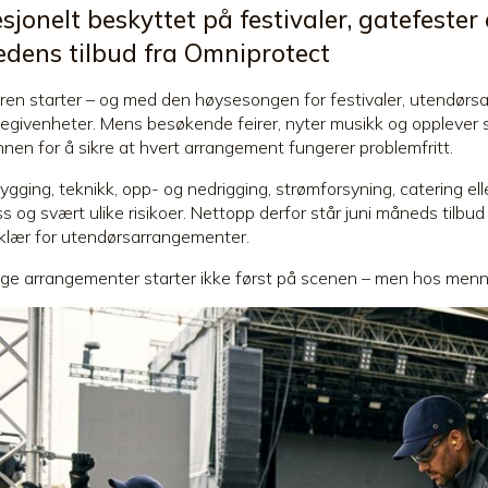
sjonelt beskyttet på festivaler, gatefest
dens tilbud fra Omniprotect
n starter – og med den høysesongen for festivaler, utendørsa
egivenheter. Mens besøkende feirer, nyter musikk og opplever spe
nen for å sikre at hvert arrangement fungerer problemfritt.
gging, teknikk, opp- og nedrigging, strømforsyning, catering ell
ss og svært ulike risikoer. Nettopp derfor står juni måneds tilbu
klær for utendørsarrangementer.
gge arrangementer starter ikke først på scenen – men hos men