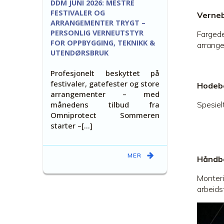
DDM JUNI 2026: MESTRE
FESTIVALER OG
Vernebr
ARRANGEMENTER TRYGT –
PERSONLIG VERNEUTSTYR
Fargede
FOR OPPBYGGING, TEKNIKK &
arrang
UTENDØRSBRUK
Profesjonelt beskyttet på
festivaler, gatefester og store
Hodebe
arrangementer – med
månedens tilbud fra
Spesiel
Omniprotect Sommeren
starter –[…]
MER
Håndbe
Monteri
arbeids