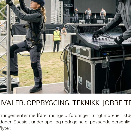
IVALER. OPPBYGGING. TEKNIKK. JOBBE T
rrangementer medfører mange utfordringer: tungt materiell, stø
dager. Spesielt under opp- og nedrigging er passende personlig v
lyter.