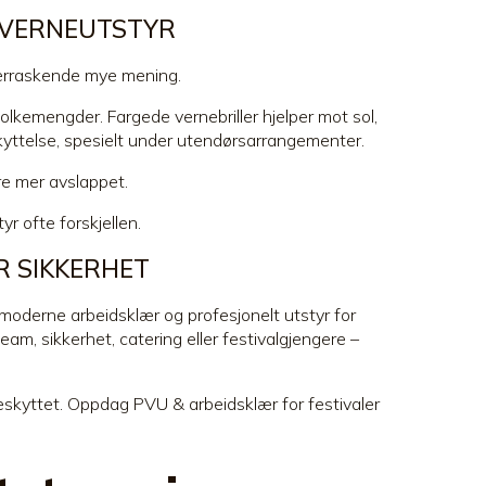
 VERNEUTSTYR
overraskende mye mening.
olkemengder. Fargede vernebriller hjelper mot sol,
skyttelse, spesielt under utendørsarrangementer.
ire mer avslappet.
r ofte forskjellen.
R SIKKERHET
 moderne arbeidsklær og profesjonelt utstyr for
, sikkerhet, catering eller festivalgjengere –
eskyttet. Oppdag PVU & arbeidsklær for festivaler