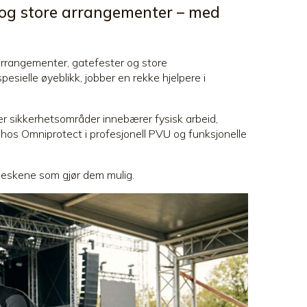
er og store arrangementer – med
rrangementer, gatefester og store
sielle øyeblikk, jobber en rekke hjelpere i
er sikkerhetsområder innebærer fysisk arbeid,
d hos Omniprotect i profesjonell PVU og funksjonelle
neskene som gjør dem mulig.