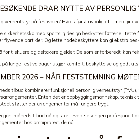
BESØKENDE DRAR NYTTE AV PERSONLIG
ig verneutstyr på festivaler? Høres først uvanlig ut – men gir 
 sikkerhetssko med sportslig design beskytter føttene i tette f
ler flyvende partikler. Og lette hodebeskyttere kan gi ekstra be
å for tilskuere og deltakere gjelder: De som er forberedt, kan fe
t på lange festivaldager utgjør komfort, beskyttelse og godt utsty
MBER 2026 – NÅR FESTSTEMNING MØTE
neds tilbud kombinerer funksjonell personlig verneutstyr (PVU),
sarrangementer. Enten det er oppbyggingsmannskap, teknisk team
tect støtter der arrangementer må fungere trygt.
eg juni måneds tilbud nå og start eventsesongen profesjonelt b
ngementer hos omniprotect.de nå.