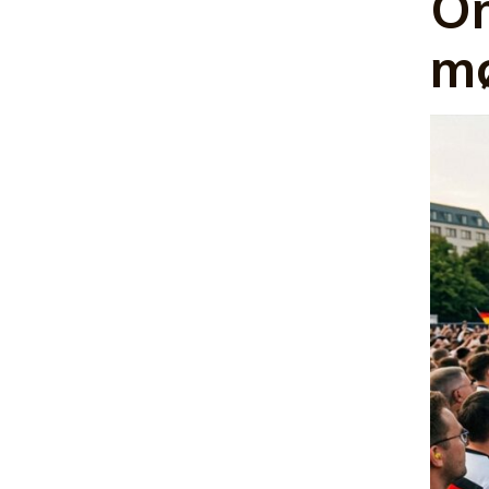
Om
mø