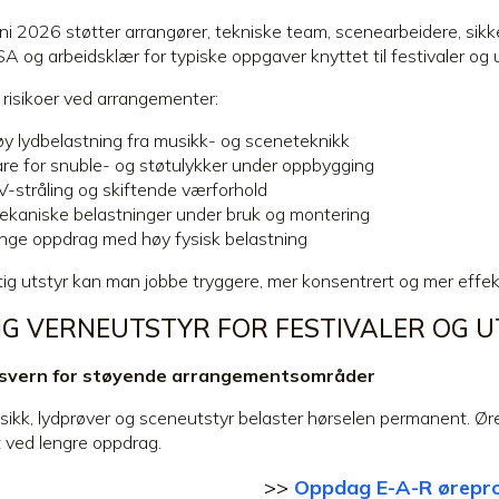
i 2026 støtter arrangører, tekniske team, scenearbeidere, sikke
SA og arbeidsklær for typiske oppgaver knyttet til festivaler o
 risikoer ved arrangementer:
øy lydbelastning fra musikk- og sceneteknikk
are for snuble- og støtulykker under oppbygging
V-stråling og skiftende værforhold
ekaniske belastninger under bruk og montering
ange oppdrag med høy fysisk belastning
tig utstyr kan man jobbe tryggere, mer konsentrert og mer effekt
TIG VERNEUTSTYR FOR FESTIVALER OG
svern for støyende arrangementsområder
ikk, lydprøver og sceneutstyr belaster hørselen permanent. Ørep
t ved lengre oppdrag.
>>
Oppdag E-A-R ørepr