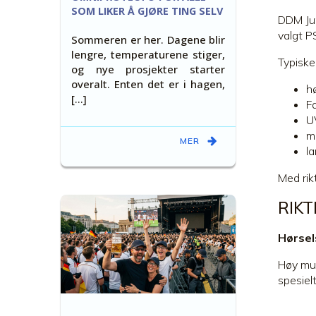
SOM LIKER Å GJØRE TING SELV
DDM Jun
valgt P
Sommeren er her. Dagene blir
lengre, temperaturene stiger,
Typiske
og nye prosjekter starter
overalt. Enten det er i hagen,
h
[...]
F
U
m
MER
l
Med rik
RIK
Hørsel
Høy mus
spesiel