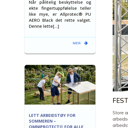
Når pålitelig beskyttelse og
ekte fingertuppfølelse teller
like mye, er Allprotec® PU
AERO Black det rette valget.
Denne lette[…]
MER
FEST
Store a
LETT ARBEIDSTØY FOR
arbeids
SOMMEREN –
arbeidsf
OMNIPROTECT® FOR ALLE