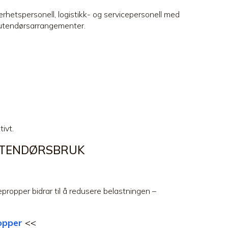
rhetspersonell, logistikk- og servicepersonell med
g utendørsarrangementer.
ivt.
 UTENDØRSBRUK
ropper bidrar til å redusere belastningen –
opper
<<