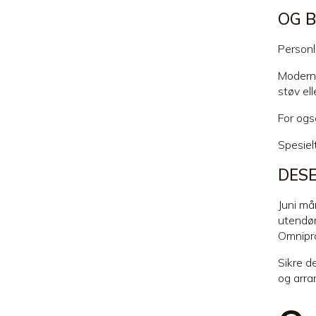
OG 
Personl
Moderne
støv el
For ogs
Spesiel
DESE
Juni må
utendør
Omnipro
Sikre d
og arra