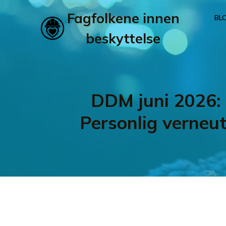
Fagfolkene innen
BL
beskyttelse
DDM juni 2026: 
Personlig verneu