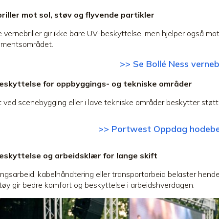
iller mot sol, støv og flyvende partikler
 vernebriller gir ikke bare UV-beskyttelse, men hjelper også mot s
ementsområdet.
>> Se Bollé Ness vernebr
skyttelse for oppbyggings- og tekniske områder
t ved scenebygging eller i lave tekniske områder beskytter støt
>> Portwest
Oppdag hodebe
skyttelse og arbeidsklær for lange skift
ngsarbeid, kabelhåndtering eller transportarbeid belaster hende
tøy gir bedre komfort og beskyttelse i arbeidshverdagen.