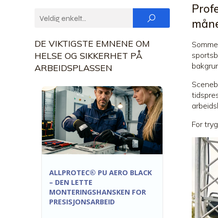
Profe
måne
DE VIKTIGSTE EMNENE OM
Sommere
HELSE OG SIKKERHET PÅ
sportsb
bakgrun
ARBEIDSPLASSEN
Sceneby
tidspre
arbeids
For try
ALLPROTEC® PU AERO BLACK
– DEN LETTE
MONTERINGSHANSKEN FOR
PRESISJONSARBEID