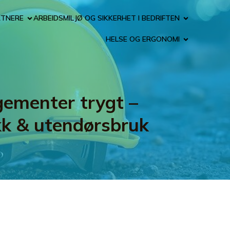
RTNERE
ARBEIDSMILJØ OG SIKKERHET I BEDRIFTEN
HELSE OG ERGONOMI
gementer trygt –
kk & utendørsbruk