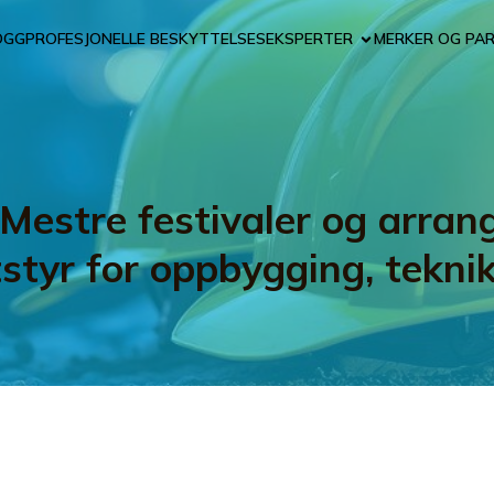
OGG
PROFESJONELLE BESKYTTELSESEKSPERTER
MERKER OG PA
Mestre festivaler og arran
tstyr for oppbygging, tekni