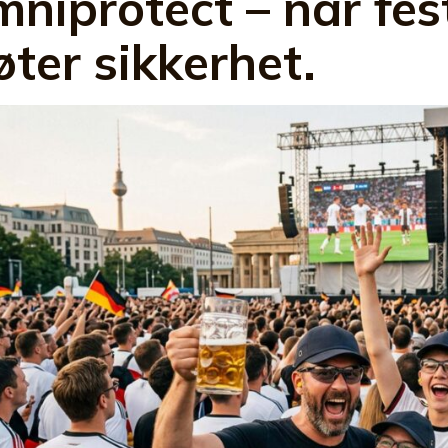
niprotect – når fe
ter sikkerhet.